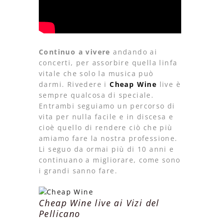
Continuo a vivere
andando ai
concerti, per assorbire quella linfa
vitale che solo la musica può
darmi. Rivedere i
Cheap Wine
live è
sempre qualcosa di speciale.
Entrambi seguiamo un percorso di
vita per nulla facile e in discesa e
cioè quello di rendere ciò che più
amiamo fare la nostra professione.
Li seguo da ormai più di 10 anni e
continuano a migliorare, come sono
i grandi sanno fare.
Cheap Wine live ai Vizi del
Pellicano