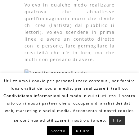
Volevo
in qualche modo realizzare
qualcosa che abbattesse
quell’immaginario muro che divide
chi crea (l’artista) dal pubblico (i
lettori). Volevo scendere in prima
linea e avere un contatto diretto
con le persone, fare germogliare la
creatività che c’è in loro, ma che
molti non pensano di avere.
Utilizziamo i cookie per personalizzare contenuti, per fornire
Sono passati più di due anni da
funzionalità dei social media, per analizzare il traffico.
quando questo piccolo seme è stato
Condividiamo informazioni sul modo in cui si utilizza il nostro
gettato. Tanti i fumetti
sito con i nostri partner che si occupano di analisi dei dati
personalizzati creati, alcuni simili,
web, marketing e social media. Acconsenta ai nostri cookies
ma nessuno uguale, proprio come
le persone che me li hanno
se continua ad utilizzare il nostro sito web.
Info
commissionati e che mi hanno
Accetto
Rifiuto
raccontato le loro storie.