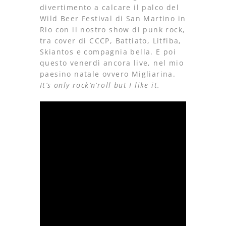
divertimento a calcare il palco del
Wild Beer Festival di San Martino in
Rio con il nostro show di punk rock,
tra cover di CCCP, Battiato, Litfiba,
Skiantos e compagnia bella. E poi
questo venerdì ancora live, nel mio
paesino natale ovvero Migliarina.
It’s only rock’n’roll but I like it.