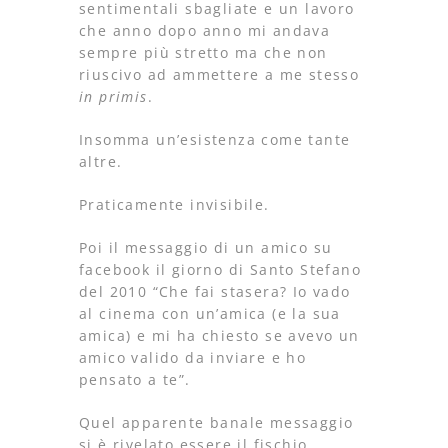
sentimentali sbagliate e un lavoro
che anno dopo anno mi andava
sempre più stretto ma che non
riuscivo ad ammettere a me stesso
in primis
.
Insomma un’esistenza come tante
altre.
Praticamente invisibile.
Poi il messaggio di un amico su
facebook il giorno di Santo Stefano
del 2010 “Che fai stasera? Io vado
al cinema con un’amica (e la sua
amica) e mi ha chiesto se avevo un
amico valido da inviare e ho
pensato a te”.
Quel apparente banale messaggio
si è rivelato essere il fischio