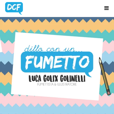
Home
Chi Sono
AUTORE:
GOLIX
Regali Creativi
Lavora con me
Portfolio
Blog
Contatti