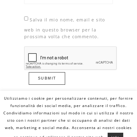
Salva il mio nome, email e sito
web in questo browser per la
prossima volta che commento.
Utilizziamo i cookie per personalizzare contenuti, per fornire
funzionalità dei social media, per analizzare il traffico.
Condividiamo informazioni sul modo in cui si utilizza il nostro
© Copyright 2020 DILLO CON UN FUMETTO. All
Rights Reserved - MAIL:
sito con i nostri partner che si occupano di analisi dei dati
info@dilloconunfumetto.it
- TEL: 339.7079217 -
PRIVACY POLICY
-
COOKIE POLICY
web, marketing e social media. Acconsenta ai nostri cookies