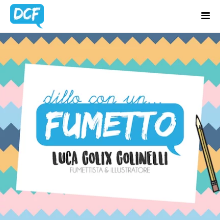
Home
Chi Sono
BLOG UPDATES
Regali Creativi
Lavora con me
Portfolio
Blog
Contatti
Latest news & updates