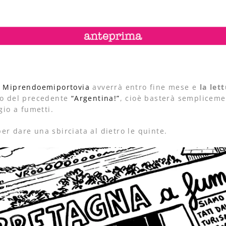
i
Miprendoemiportovia
avverrà entro fine mese e
la let
so del precedente
“Argentina!”
, cioè basterà semplicemen
gio a fumetti.
er dare una sbirciata al dietro le quinte.