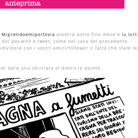
i
Miprendoemiportovia
avverrà entro fine mese e
la let
 del p
ay with a tweet
, come nel caso del precedente
ividere con i vostri amici/follower il fatto che state 
er dare una sbirciata al dietro le quinte.