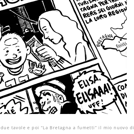
due tavole e poi “La Bretagna a fumetti” il mio nuovo di