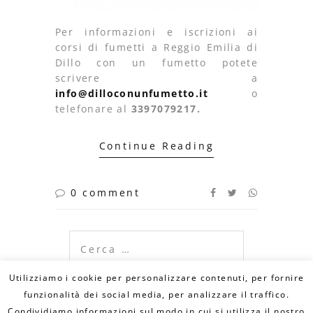
Per informazioni e iscrizioni ai
corsi di fumetti a Reggio Emilia di
Dillo con un fumetto potete
scrivere a
info@dilloconunfumetto.it
o
telefonare al
3397079217.
Continue Reading
0 comment
Ricerca
per:
Utilizziamo i cookie per personalizzare contenuti, per fornire
funzionalità dei social media, per analizzare il traffico.
Condividiamo informazioni sul modo in cui si utilizza il nostro