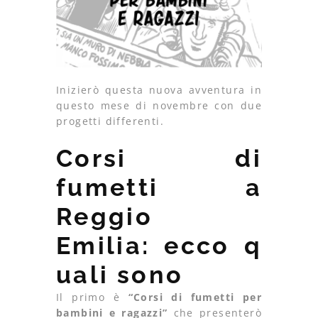
Inizierò questa nuova avventura in
questo mese di novembre con due
progetti differenti.
Corsi di
fumetti a
Reggio
Emilia: ecco q
uali sono
Il primo è
“Corsi di fumetti per
bambini e ragazzi”
che presenterò