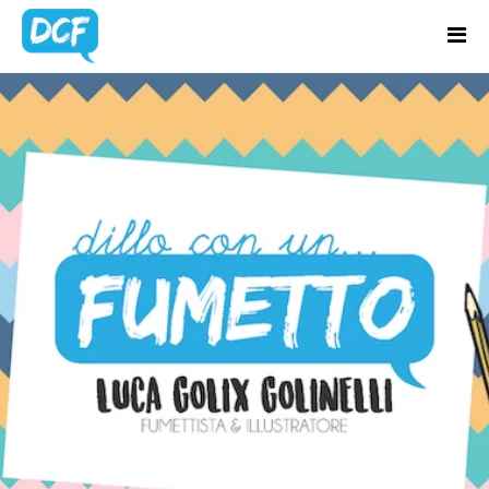
Home
Chi Sono
CATEGORIA:
Regali Creativi
CORSI DI
Lavora con me
FUMETTI
Portfolio
Blog
Contatti