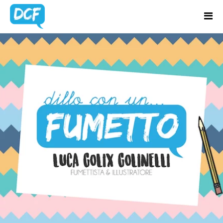
Home
Chi Sono
BLOG UPDATES
Regali Creativi
Lavora con me
Portfolio
Blog
Contatti
Latest news & updates