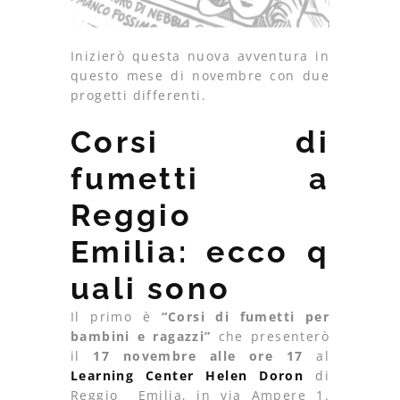
Inizierò questa nuova avventura in
questo mese di novembre con due
progetti differenti.
Corsi di
fumetti a
Reggio
Emilia: ecco q
uali sono
Il primo è
“Corsi di fumetti per
bambini e ragazzi”
che presenterò
il
17 novembre alle ore 17
al
Learning Center Helen Doron
di
Reggio Emilia, in via Ampere 1.