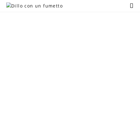
Home
BLOG UPDATES
Chi Sono
Regali Creativi
Lavora con me
Portfolio
Blog
Latest news & updates
Contatti