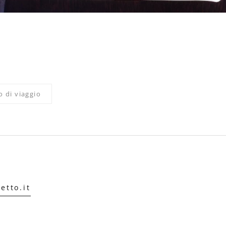
o di viaggio
etto.it