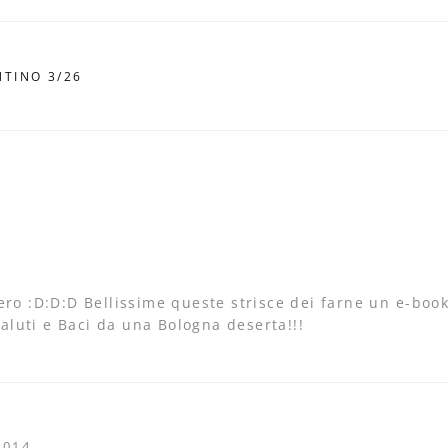
NTINO 3/26
nero :D:D:D Bellissime queste strisce dei farne un e-boo
luti e Baci da una Bologna deserta!!!
2014