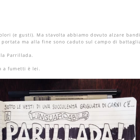
colori (e gusti). Ma stavolta abbiamo dovuto alzare bandi
a portata ma alla fine sono caduto sul campo di battagli
la Parrillada.
 a fumetti è lei.