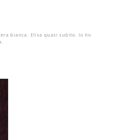
era bianca. Elisa quasi subito. Io ho
a.