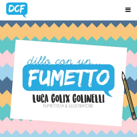
Home
Chi Sono
BLOG UPDATES
Regali Creativi
Lavora con me
Portfolio
Blog
Contatti
Latest news & updates