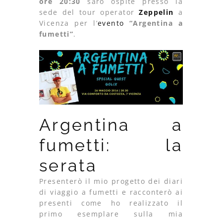
ore 20:30
sarò ospite presso la
sede del tour operator
Zeppelin
a
Vicenza per l’
evento
“Argentina a
fumetti”
.
Argentina a
fumetti: la
serata
Presenterò il mio progetto dei diari
di viaggio a fumetti e racconterò ai
presenti come ho realizzato il
primo esemplare sulla mia