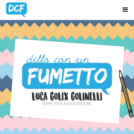
Home
Chi Sono
BLOG UPDATES
Regali Creativi
Lavora con me
Portfolio
Blog
Contatti
Latest news & updates