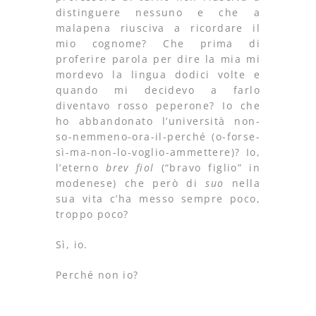
distinguere nessuno e che a
malapena riusciva a ricordare il
mio cognome? Che prima di
proferire parola per dire la mia mi
mordevo la lingua dodici volte e
quando mi decidevo a farlo
diventavo rosso peperone? Io che
ho abbandonato l’università non-
so-nemmeno-ora-il-perché (o-forse-
sì-ma-non-lo-voglio-ammettere)? Io,
l’eterno
brev fiol
(“bravo figlio” in
modenese) che però di
suo
nella
sua vita c’ha messo sempre poco,
troppo poco?
Sì, io.
Perché non io?