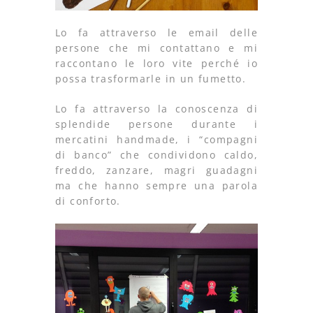
Lo fa attraverso le email delle
persone che mi contattano e mi
raccontano le loro vite perché io
possa trasformarle in un fumetto.
Lo fa attraverso la conoscenza di
splendide persone durante i
mercatini handmade, i “compagni
di banco” che condividono caldo,
freddo, zanzare, magri guadagni
ma che hanno sempre una parola
di conforto.