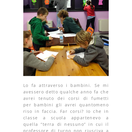
Lo fa attraverso i bambini. Se mi
avessero detto qualche anno fa che
avrei tenuto dei corsi di fumetti
per bambini gli avrei quantomeno
riso in faccia. Far corsi? Io che in
classe a scuola appartenevo a
quella “terra di nessuno” in cui il
professore di turno non riusciva a