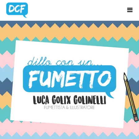
Home
Chi Sono
BLOG UPDATES
Regali Creativi
Lavora con me
Portfolio
Blog
Contatti
Latest news & updates