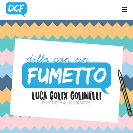
Home
Chi Sono
BLOG UPDATES
Regali Creativi
Lavora con me
Portfolio
Blog
Contatti
Latest news & updates