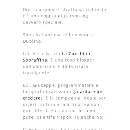
Dietro a questo ritratto su richiesta
c’è una coppia di personaggi
davvero speciale.
Sono italiani ma se la vivono a
Dublino.
Lei, Veruska aka
La Cuochina
Sopraffina
, è una food blogger
dall’umorismo e dalla risata
travolgente.
Lui, Giuseppe, programmatore e
fotografo bravissimo (
guardate per
credere
), è la compagnia ideale per
divertirsi fino al mattino. Ha solo
due difetti: è calvo (ma lo sono
pure io) e tifa Napoli (io anche no).
L’avrete capito che sto parlando di