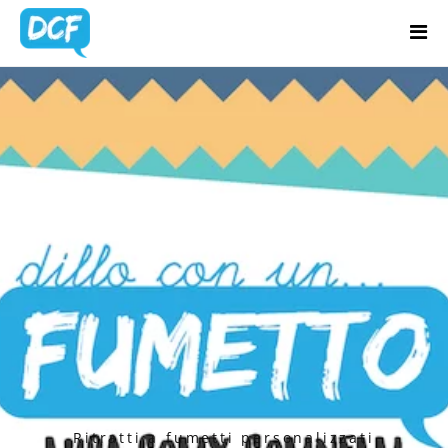
Home
Chi Sono
PORTFOLIO
Regali Creativi
CATEGORY:
Lavora con me
RITRATTI A
Portfolio
FUMETTI
Blog
Contatti
Ritratti a fumetti personalizzati