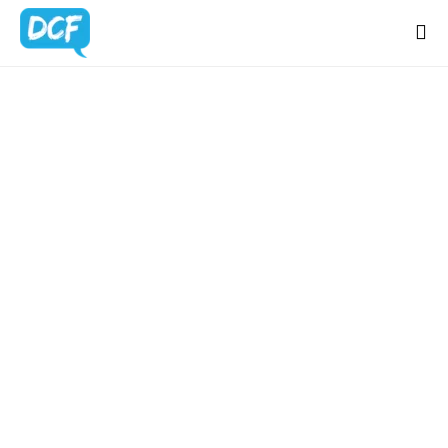
Home
Chi Sono
Regali Creativi
Lavora con me
Portfolio
Blog
Contatti