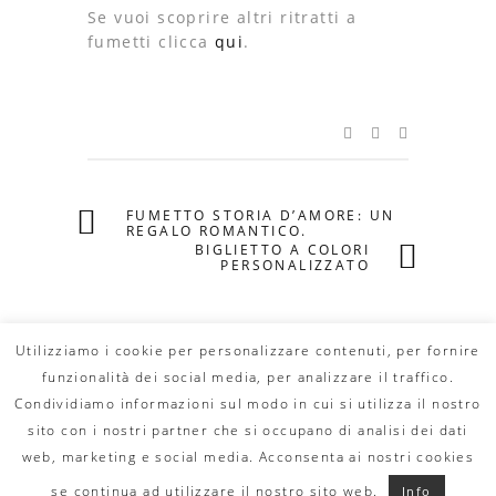
Se vuoi scoprire altri ritratti a
fumetti clicca
qui
.
FUMETTO STORIA D’AMORE: UN
REGALO ROMANTICO.
BIGLIETTO A COLORI
PERSONALIZZATO
Utilizziamo i cookie per personalizzare contenuti, per fornire
funzionalità dei social media, per analizzare il traffico.
Condividiamo informazioni sul modo in cui si utilizza il nostro
© Copyright 2020 DILLO CON UN FUMETTO. All
Rights Reserved - MAIL:
info@dilloconunfumetto.it
-
sito con i nostri partner che si occupano di analisi dei dati
TEL: 339.7079217 -
PRIVACY POLICY
-
COOKIE
POLICY
web, marketing e social media. Acconsenta ai nostri cookies
se continua ad utilizzare il nostro sito web.
Info