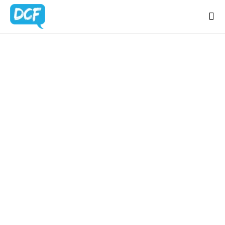
Home
Chi Sono
Regali Creativi
Lavora con me
Portfolio
Blog
Contatti