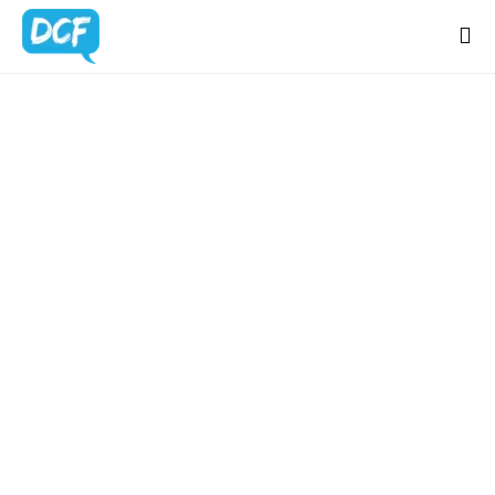
Home
Chi Sono
Regali Creativi
Lavora con me
Portfolio
Blog
Contatti