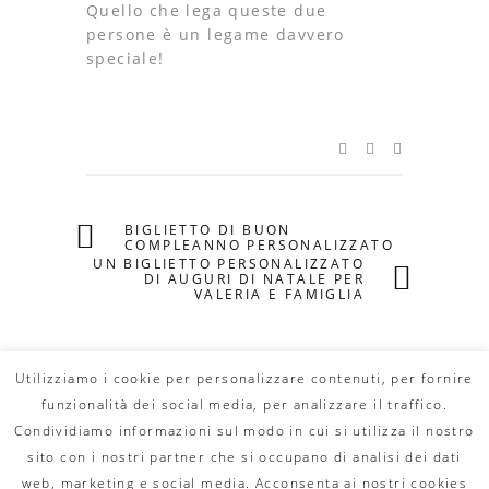
Quello che lega queste due
persone è un legame davvero
speciale!
BIGLIETTO DI BUON
COMPLEANNO PERSONALIZZATO
UN BIGLIETTO PERSONALIZZATO
DI AUGURI DI NATALE PER
VALERIA E FAMIGLIA
Utilizziamo i cookie per personalizzare contenuti, per fornire
funzionalità dei social media, per analizzare il traffico.
Condividiamo informazioni sul modo in cui si utilizza il nostro
© Copyright 2020 DILLO CON UN FUMETTO. All
Rights Reserved - MAIL:
info@dilloconunfumetto.it
-
sito con i nostri partner che si occupano di analisi dei dati
TEL: 339.7079217 -
PRIVACY POLICY
-
COOKIE
POLICY
web, marketing e social media. Acconsenta ai nostri cookies