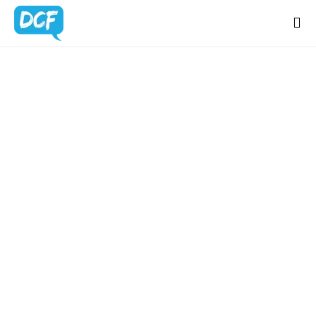
Home
Chi Sono
BLOG
Regali Creativi
UPDATES
Lavora con me
Portfolio
Blog
Contatti
Latest news & updates