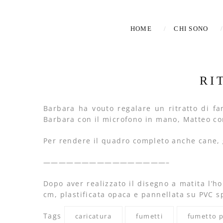
HOME
CHI SONO
RI
Barbara ha vouto regalare un ritratto di fa
Barbara con il microfono in mano, Matteo con 
Per rendere il quadro completo anche cane, g
————————————————–
Dopo aver realizzato il disegno a matita l’h
cm, plastificata opaca e pannellata su PVC 
Tags
caricatura
fumetti
fumetto p