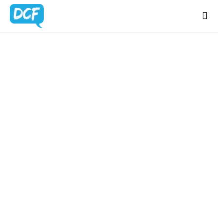
Home
Chi Sono
BLOG
Regali Creativi
UPDATES
Lavora con me
Portfolio
Blog
Contatti
Latest news & updates