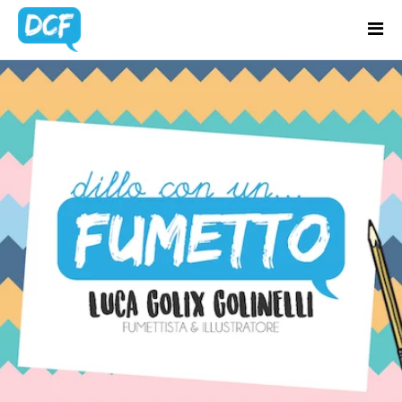
Home
Chi Sono
BLOG
Regali Creativi
UPDATES
Lavora con me
Portfolio
Blog
Contatti
Latest news & updates