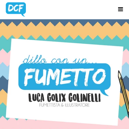
Home
Chi Sono
BLOG
Regali Creativi
UPDATES
Lavora con me
Portfolio
Blog
Contatti
Latest news & updates