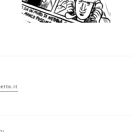
etto.it
O!