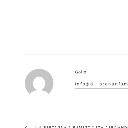
Golix
info@dilloconunfum
“LA BRETAGNA A FUMETTI” STA ARRIVAND