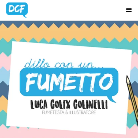
Home
Chi Sono
BLOG
Regali Creativi
UPDATES
Lavora con me
Portfolio
Blog
Contatti
Latest news & updates