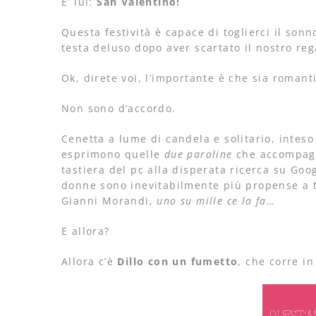
E’ lui:
San Valentino!
Questa festività è capace di toglierci il so
testa deluso dopo aver scartato il nostro re
Ok, direte voi, l’importante è che sia romanti
Non sono d’accordo.
Cenetta a lume di candela e solitario, intes
esprimono quelle
due paroline
che accompagn
tastiera del pc alla disperata ricerca su Goo
donne sono inevitabilmente più propense a tr
Gianni Morandi,
uno su mille ce la fa…
E allora?
Allora c’è
Dillo con un fumetto
, che corre in