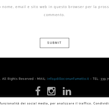
io nome, email e sito web in questo browser per la pros
commento.
All Rights Reserved - MAIL:
info@dilloconunfumetto.it
- TEL: 339.
unzionalità dei social media, per analizzare il traffico. Condividi