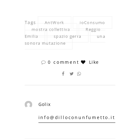
Tags
AntWork
ioConsumo
mostra collettiva
Reggio
Emilia
spazio gerra
una
sonora mutazione
0 comment
Like
Golix
info@dilloconunfumetto.it