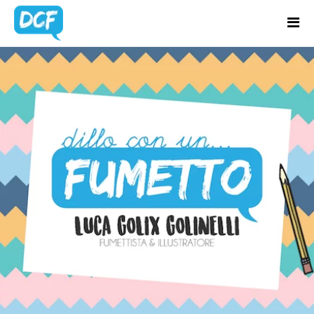
Home
Chi Sono
BLOG UPDATES
Regali Creativi
Lavora con me
Portfolio
Blog
Contatti
Latest news & updates