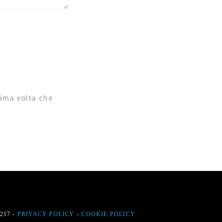
sima volta che
9217 -
PRIVACY POLICY
-
COOKIE POLICY