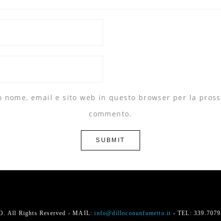
io nome, email e sito web in questo browser per la pros
commento.
 All Rights Reserved - MAIL:
info@dilloconunfumetto.it
- TEL: 339.707