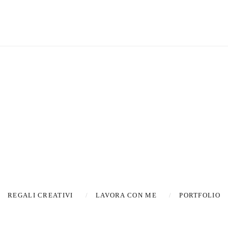
Latest new
TES
REGALI CREATIVI
LAVORA CON ME
PORTFOLIO