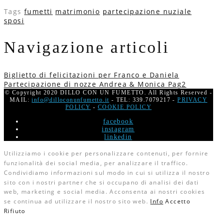
Tags
fumetti
matrimonio
partecipazione nuziale
sposi
Navigazione articoli
Biglietto di felicitazioni per Franco e Daniela
Partecipazione di nozze Andrea & Monica Pag2
© Copyright 2020 DILLO CON UN FUMETTO. All Rights Reserved -
MAIL:
info@dilloconunfumetto.it
- TEL: 339.7079217 -
PRIVACY
POLICY
-
COOKIE POLICY
facebook
instagram
linkedin
Utilizziamo i cookie per personalizzare contenuti, per fornire
funzionalità dei social media, per analizzare il traffico.
Condividiamo informazioni sul modo in cui si utilizza il nostro
sito con i nostri partner che si occupano di analisi dei dati
web, marketing e social media. Acconsenta ai nostri cookies
se continua ad utilizzare il nostro sito web.
Info
Accetto
Rifiuto