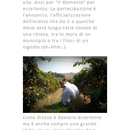
vita. Anzi per “Il Momento” per
eccellenza. La partecipazione è
l’annuncio, l’ufficializzazione
dell’evento che da lì a qualche
mese avrà luogo nelle navate di
una chiesa, tra le mura di un
municipio o tra i filari di un
vigneto (eh-ehm…).
Come dicevo è davvero divertente
ma è anche sempre una grande