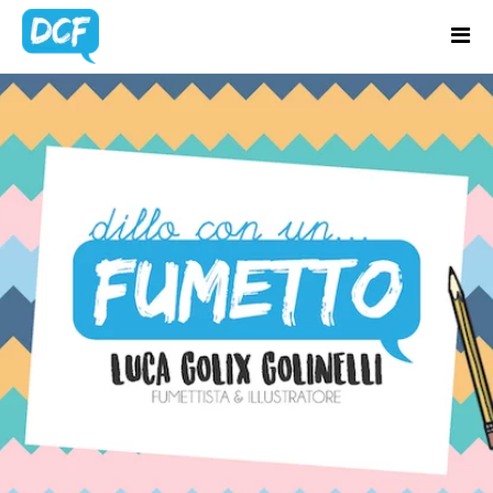
Home
Chi Sono
TAG:
Regali Creativi
MATRIMONIO
Lavora con me
Portfolio
Blog
Contatti