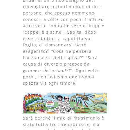
sfida. In un unico disegno devi
convogliare tutto il mondo di due
persone, che spesso nemmeno
conosci, a volte con pochi tratti ed
altre volte con delle vere e proprie
“cappelle sistine”. Capita, dopo
essersi buttati a capofitto sul
foglio, di domandarsi “Avrò
esagerato?” “Cosa ne penserà
l’anziana zia della sposa?” “Sarà
causa di divorzio precoce da
guinness dei primati
?”. Ogni volta
però , l’entusiasmo degli sposi
spazza via ogni timore.
Sarà perché il mio di matrimonio è
stato tutt’altro che ordinario, ma