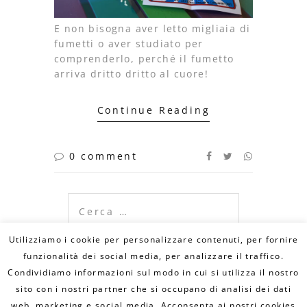
E non bisogna aver letto migliaia di
fumetti o aver studiato per
comprenderlo, perché il fumetto
arriva dritto dritto al cuore!
Continue Reading
0 comment
Ricerca
per:
Utilizziamo i cookie per personalizzare contenuti, per fornire
funzionalità dei social media, per analizzare il traffico.
Condividiamo informazioni sul modo in cui si utilizza il nostro
© Copyright 2020 DILLO CON UN FUMETTO. All
Rights Reserved - MAIL:
sito con i nostri partner che si occupano di analisi dei dati
info@dilloconunfumetto.it
- TEL: 339.7079217 -
PRIVACY POLICY
-
COOKIE POLICY
web, marketing e social media. Acconsenta ai nostri cookies