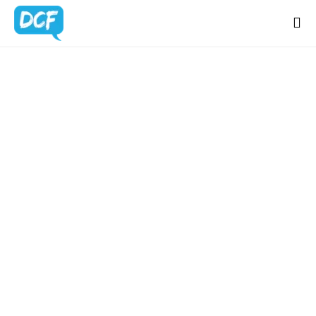
Home
Chi Sono
BLOG
Regali Creativi
UPDATES
Lavora con me
Portfolio
Blog
Contatti
Latest news & updates