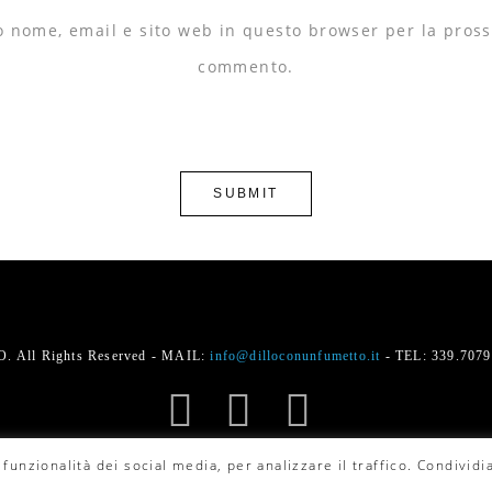
io nome, email e sito web in questo browser per la pros
commento.
 All Rights Reserved - MAIL:
info@dilloconunfumetto.it
- TEL: 339.707
funzionalità dei social media, per analizzare il traffico. Condividia