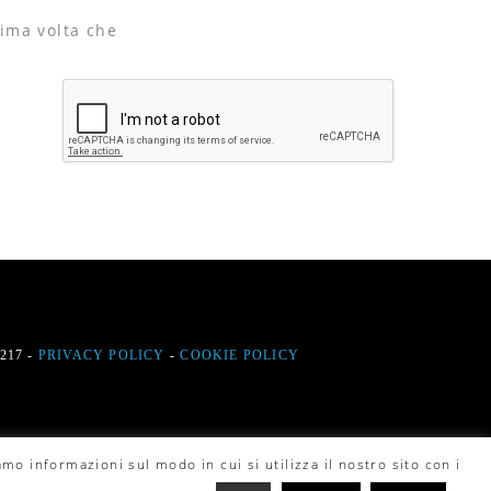
sima volta che
9217 -
PRIVACY POLICY
-
COOKIE POLICY
mo informazioni sul modo in cui si utilizza il nostro sito con i