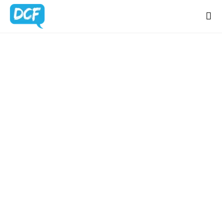
Home
Chi Sono
BLOG
Regali Creativi
UPDATES
Lavora con me
Portfolio
Blog
Contatti
Latest news & updates