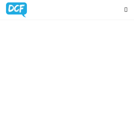
Home
Chi Sono
BLOG
Regali Creativi
UPDATES
Lavora con me
Portfolio
Blog
Contatti
Latest news & updates