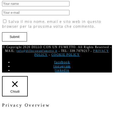
Salva il mio nome, email e sito web in questo
browser per la prossima volta che commento.
© Copyright 2020 DILLO CON UN FUMETTO. All Rights Reserved -
MAIL:
info@dilloconunfumetto.it
- TEL: 339.7079217 -
PRIVACY
POLICY
-
COOKIE POLICY
facebook
instagram
linkedin
Chiudi
Privacy Overview