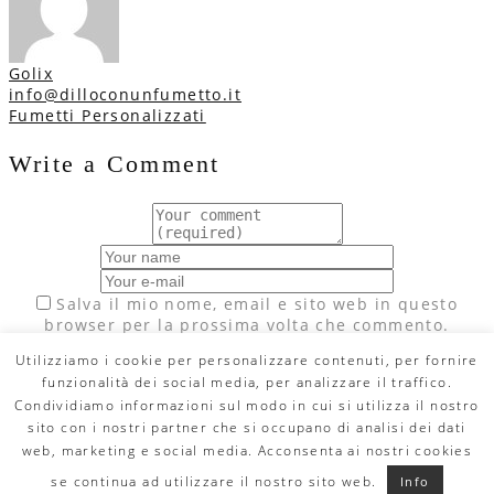
Golix
info@dilloconunfumetto.it
Navigazione
Fumetti Personalizzati
articoli
Write a Comment
Salva il mio nome, email e sito web in questo
browser per la prossima volta che commento.
Utilizziamo i cookie per personalizzare contenuti, per fornire
funzionalità dei social media, per analizzare il traffico.
Condividiamo informazioni sul modo in cui si utilizza il nostro
sito con i nostri partner che si occupano di analisi dei dati
© Copyright 2020 DILLO CON UN FUMETTO. All Rights Reserved -
MAIL:
info@dilloconunfumetto.it
- TEL: 339.7079217 -
PRIVACY
web, marketing e social media. Acconsenta ai nostri cookies
POLICY
-
COOKIE POLICY
facebook
se continua ad utilizzare il nostro sito web.
Info