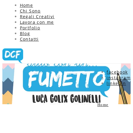
Home
Chi Sono
Regali Creativi
Lavora con me
Portfolio
Blog
Contatti
Blog updates
facebook
instagram
linkedin
Latest news &
updates
Home