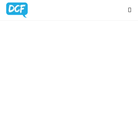
Home
Chi Sono
BLOG
Regali Creativi
UPDATES
Lavora con me
Portfolio
Blog
Contatti
Latest news & updates