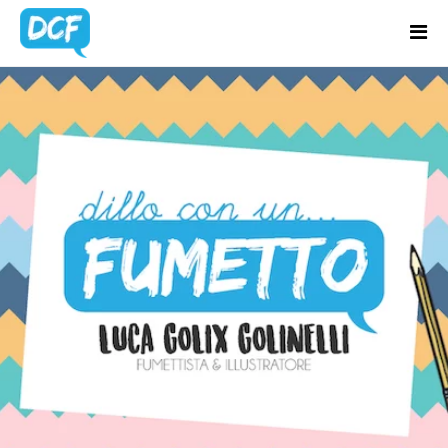
Home
Chi Sono
BLOG
Regali Creativi
UPDATES
Lavora con me
Portfolio
Blog
Contatti
Latest news & updates