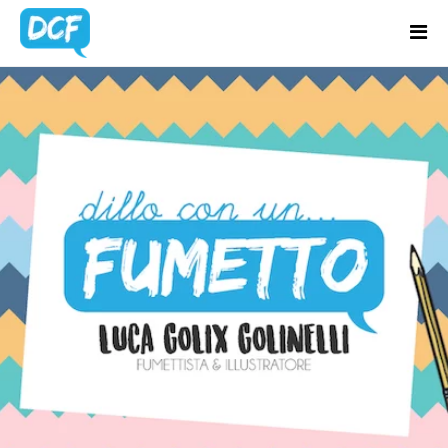
Home
Chi Sono
BLOG
Regali Creativi
UPDATES
Lavora con me
Portfolio
Blog
Contatti
Latest news & updates