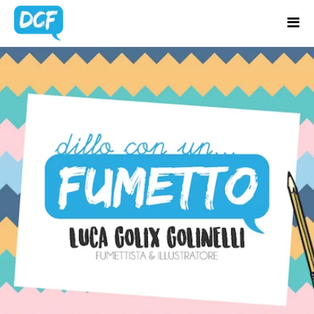
Home
Chi Sono
BLOG
Regali Creativi
UPDATES
Lavora con me
Portfolio
Blog
Contatti
Latest news & updates