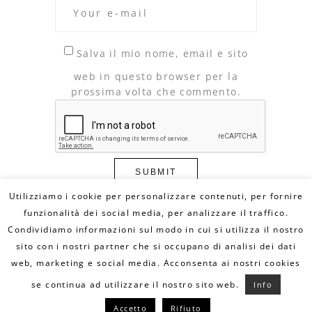
Salva il mio nome, email e sito
web in questo browser per la
prossima volta che commento.
Utilizziamo i cookie per personalizzare contenuti, per fornire
funzionalità dei social media, per analizzare il traffico.
Condividiamo informazioni sul modo in cui si utilizza il nostro
© Copyright 2020 DILLO CON UN FUMETTO. All
Rights Reserved - MAIL:
sito con i nostri partner che si occupano di analisi dei dati
info@dilloconunfumetto.it
- TEL: 339.7079217 -
PRIVACY POLICY
-
COOKIE POLICY
web, marketing e social media. Acconsenta ai nostri cookies
se continua ad utilizzare il nostro sito web.
Info
Accetto
Rifiuto