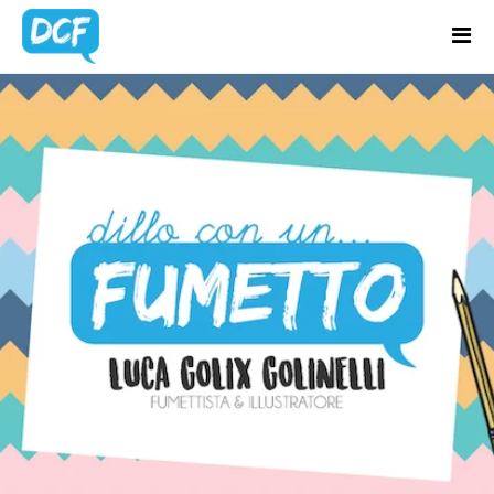
Home
Chi Sono
BLOG
Regali Creativi
UPDATES
Lavora con me
Portfolio
Blog
Contatti
Latest news & updates