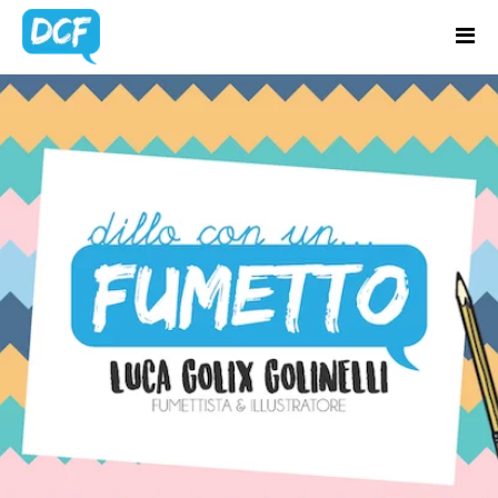
Home
Chi Sono
BLOG
Regali Creativi
UPDATES
Lavora con me
Portfolio
Blog
Contatti
Latest news & updates