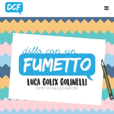
Home
Chi Sono
BLOG UPDATES
Regali Creativi
Lavora con me
Portfolio
Blog
Contatti
Latest news & updates