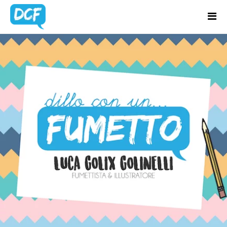
Home
Chi Sono
BLOG UPDATES
Regali Creativi
Lavora con me
Portfolio
Blog
Contatti
Latest news & updates