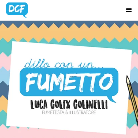
Home
Chi Sono
BLOG
Regali Creativi
UPDATES
Lavora con me
Portfolio
Blog
Contatti
Latest news & updates