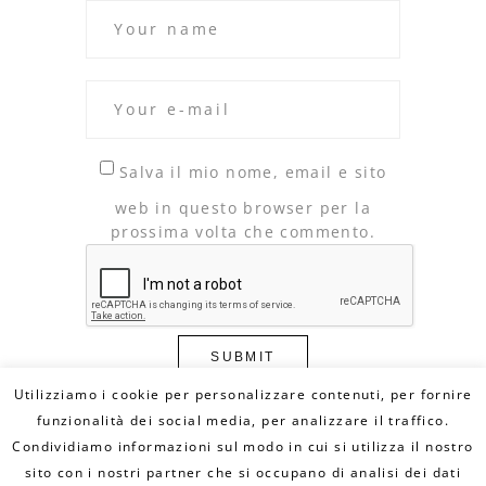
Salva il mio nome, email e sito
web in questo browser per la
prossima volta che commento.
Utilizziamo i cookie per personalizzare contenuti, per fornire
funzionalità dei social media, per analizzare il traffico.
Condividiamo informazioni sul modo in cui si utilizza il nostro
© Copyright 2020 DILLO CON UN FUMETTO. All
Rights Reserved - MAIL:
sito con i nostri partner che si occupano di analisi dei dati
info@dilloconunfumetto.it
- TEL: 339.7079217 -