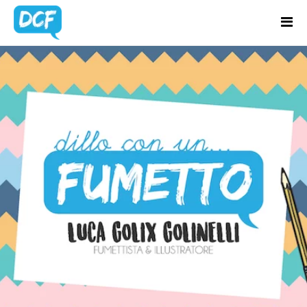
Home
Chi Sono
BLOG
Regali Creativi
UPDATES
Lavora con me
Portfolio
Blog
Contatti
Latest news & updates