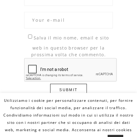
Salva il mio nome, email e sito
web in questo browser per la
prossima volta che commento.
Utilizziamo i cookie per personalizzare contenuti, per fornire
funzionalità dei social media, per analizzare il traffico.
Condividiamo informazioni sul modo in cui si utilizza il nostro
© Copyright 2020 DILLO CON UN FUMETTO. All
Rights Reserved - MAIL:
sito con i nostri partner che si occupano di analisi dei dati
info@dilloconunfumetto.it
- TEL: 339.7079217 -
PRIVACY POLICY
-
COOKIE POLICY
web, marketing e social media. Acconsenta ai nostri cookies