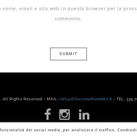
io nome, email e sito web in questo browser per la pros
commento.
All Rights Reserved - MAIL:
info@dilloconunfumetto.it
- TEL: 339.
unzionalità dei social media, per analizzare il traffico. Condividi