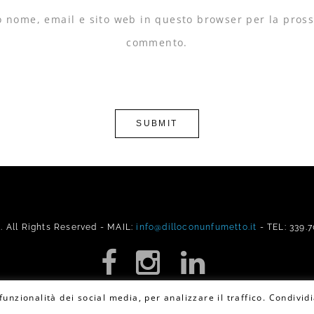
io nome, email e sito web in questo browser per la pros
commento.
All Rights Reserved - MAIL:
info@dilloconunfumetto.it
- TEL: 339.
unzionalità dei social media, per analizzare il traffico. Condividi