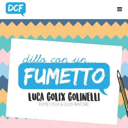
Home
Chi Sono
BLOG
Regali Creativi
UPDATES
Lavora con me
Portfolio
Blog
Contatti
Latest news & updates