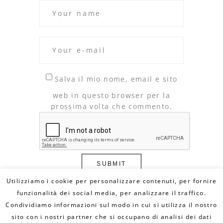
Salva il mio nome, email e sito
web in questo browser per la
prossima volta che commento.
Utilizziamo i cookie per personalizzare contenuti, per fornire
funzionalità dei social media, per analizzare il traffico.
Condividiamo informazioni sul modo in cui si utilizza il nostro
© Copyright 2020 DILLO CON UN FUMETTO. All
Rights Reserved - MAIL:
sito con i nostri partner che si occupano di analisi dei dati
info@dilloconunfumetto.it
- TEL: 339.7079217 -