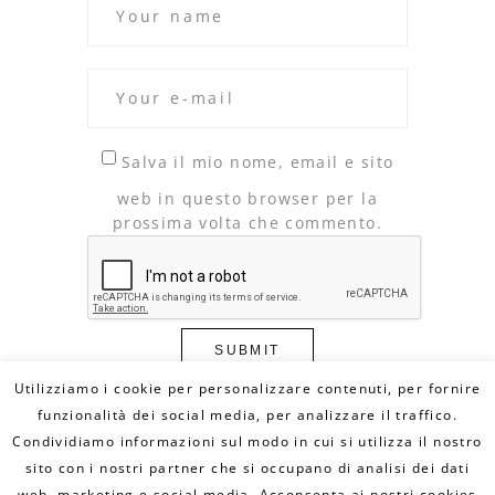
Salva il mio nome, email e sito
web in questo browser per la
prossima volta che commento.
Utilizziamo i cookie per personalizzare contenuti, per fornire
funzionalità dei social media, per analizzare il traffico.
Condividiamo informazioni sul modo in cui si utilizza il nostro
© Copyright 2020 DILLO CON UN FUMETTO. All
Rights Reserved - MAIL:
sito con i nostri partner che si occupano di analisi dei dati
info@dilloconunfumetto.it
- TEL: 339.7079217 -
PRIVACY POLICY
-
COOKIE POLICY
web, marketing e social media. Acconsenta ai nostri cookies