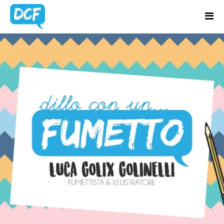
Home
Chi Sono
BLOG
Regali Creativi
UPDATES
Lavora con me
Portfolio
Blog
Contatti
Latest news & updates