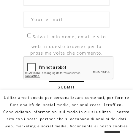
Salva il mio nome, email e sito
web in questo browser per la
prossima volta che commento.
Utilizziamo i cookie per personalizzare contenuti, per fornire
funzionalità dei social media, per analizzare il traffico.
Condividiamo informazioni sul modo in cui si utilizza il nostro
© Copyright 2020 DILLO CON UN FUMETTO. All
Rights Reserved - MAIL:
sito con i nostri partner che si occupano di analisi dei dati
info@dilloconunfumetto.it
- TEL: 339.7079217 -
PRIVACY POLICY
-
COOKIE POLICY
web, marketing e social media. Acconsenta ai nostri cookies