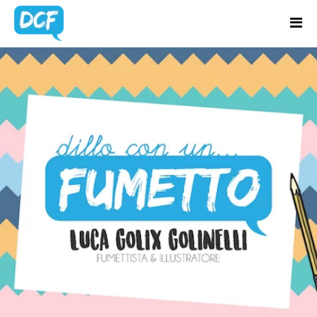
Home
Chi Sono
BLOG
Regali Creativi
UPDATES
Lavora con me
Portfolio
Blog
Contatti
Latest news & updates